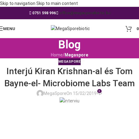
Skip to navigation
Skip to main content
0751 598 996
office@megasporebiotic.hu
MENU
Blog
Home
/
Megaspore
MEGASPORE
Interjú Kiran Krishnan-al és Tom
Bayne-el- Microbiome Labs Team
0
MegaSpore
On 15/02/2019