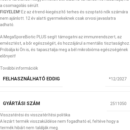
a csomagolás sérült.
FIGYELEM!
Ez az étrend-kiegészítő terhes és szoptató nők számára
nem ajánlott. 12 év alatti gyermekeknek csak orvosi javaslatra
adható.
A MegaSporeBiotic PLUS segít támogatni az immunrendszert, az
emésztést, a bőr egészségét, és hozzájárul a mentális tisztasághoz.
Próbálja ki Ön is, és tapasztalja meg a bél mikrobióma egészségének
előnyeit!
További információk
FELHASZNÁLHATÓ EDDIG
*12/2027
GYÁRTÁSI SZÁM
2511050
Visszatérési és visszatérítési politika
A lezárt termék visszaküldése nem fogadható el, feltéve hogy a
termék hibáit nem találják meg.