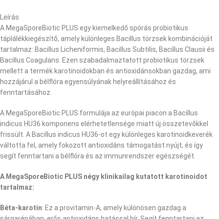
Leírás
A MegaSporeBiotic PLUS egy kiemelkedő spórás probiotikus
táplálékkiegészítő, amely különleges Bacillus törzsek kombinációját
tartalmaz: Bacillus Licheniformis, Bacillus Subtilis, Bacillus Clausii és
Bacillus Coagulans. Ezen szabadalmaztatott probiotikus törzsek
mellett a termék karotinoidokban és antioxidánsokban gazdag, ami
hozzájárul a bélflóra egyensúlyának helyreállításához és
fenntartásához.
A MegaSporeBiotic PLUS formulája az európai piacon a Bacillus
indicus HU36 komponens elérhetetlensége miatt új összetevőkkel
frissült. A Bacillus indicus HU36-ot egy különleges karotinoidkeverék
váltotta fel, amely fokozott antioxidáns támogatást nyújt, és így
segít fenntartani a bélflóra és az immunrendszer egészségét.
A MegaSporeBiotic PLUS négy klinikailag kutatott karotinoidot
tartalmaz:
Béta-karotin
: Ez a provitamin-A, amely különösen gazdag a
sárgarépában, erős antioxidáns hatással bír. Segít fenntartani az