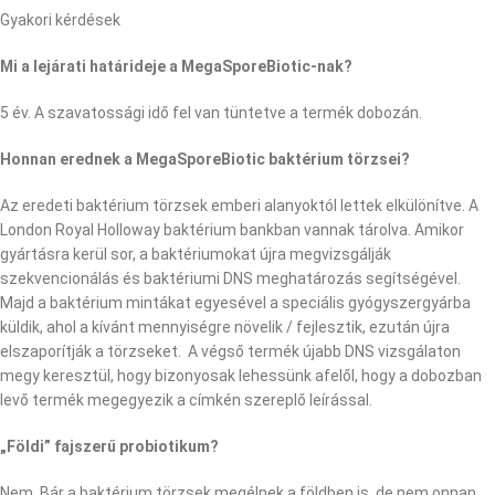
Gyakori kérdések
Mi a lejárati határideje a MegaSporeBiotic-nak?
5 év. A szavatossági idő fel van tüntetve a termék dobozán.
Honnan erednek a MegaSporeBiotic baktérium törzsei?
Az eredeti baktérium törzsek emberi alanyoktól lettek elkülönítve. A
London Royal Holloway baktérium bankban vannak tárolva. Amikor
gyártásra kerül sor, a baktériumokat újra megvizsgálják
szekvencionálás és baktériumi DNS meghatározás segítségével.
Majd a baktérium mintákat egyesével a speciális gyógyszergyárba
küldik, ahol a kívánt mennyiségre növelik / fejlesztik, ezután újra
elszaporítják a törzseket. A végső termék újabb DNS vizsgálaton
megy keresztül, hogy bizonyosak lehessünk afelől, hogy a dobozban
levő termék megegyezik a címkén szereplő leírással.
„Földi” fajszerű probiotikum?
Nem. Bár a baktérium törzsek megélnek a földben is, de nem onnan