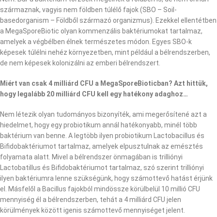
származnak, vagyis nem földben túlélő fajok (SBO – Soil-
basedorganism – Földből származó organizmus). Ezekkel ellentétben
a MegaSporeBiotic olyan kommenzális baktériumokat tartalmaz,
amelyek a végbélben élnek természetes módon. Egyes SBO-k
képesek túlélni nehéz környezetben, mint például a bélrendszerben,
de nem képesek kolonizálni az emberi bélrendszert.
Miért van csak 4 milliárd CFU a MegaSporeBioticban? Azt hittük,
hogy legalább 20 milliárd CFU kell egy hatékony adaghoz…
Nem létezik olyan tudományos bizonyíték, ami megerősítené azt a
hiedelmet, hogy egy probiotikum annál hatékonyabb, minél több
baktérium van benne. A legtöbb ilyen probiotikum Lactobacillus és
Bifidobaktériumot tartalmaz, amelyek elpusztulnak az emésztés
folyamata alatt. Mivel a bélrendszer önmagában is trilliónyi
Lactobatillus és Bifidobaktériumot tartalmaz, szó szerint trilliónyi
ilyen baktériumra lenne szükségünk, hogy számottevő hatást érjünk
el. Másfelől a Bacillus fajokból mindössze körülbelül 10 millió CFU
mennyiség él a bélrendszerben, tehát a 4 milliárd CFU jelen
körülmények között igenis számottevő mennyiséget jelent.