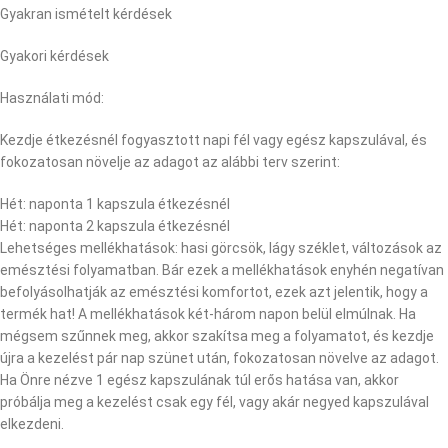
Gyakran ismételt kérdések
Gyakori kérdések
Használati mód:
Kezdje étkezésnél fogyasztott napi fél vagy egész kapszulával, és
fokozatosan növelje az adagot az alábbi terv szerint:
Hét: naponta 1 kapszula étkezésnél
Hét: naponta 2 kapszula étkezésnél
Lehetséges mellékhatások: hasi görcsök, lágy széklet, változások az
emésztési folyamatban. Bár ezek a mellékhatások enyhén negatívan
befolyásolhatják az emésztési komfortot, ezek azt jelentik, hogy a
termék hat! A mellékhatások két-három napon belül elmúlnak. Ha
mégsem szűnnek meg, akkor szakítsa meg a folyamatot, és kezdje
újra a kezelést pár nap szünet után, fokozatosan növelve az adagot.
Ha Önre nézve 1 egész kapszulának túl erős hatása van, akkor
próbálja meg a kezelést csak egy fél, vagy akár negyed kapszulával
elkezdeni.