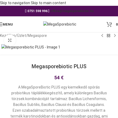
Skip to navigation
Skip to main content
0751 598 996
office@megasporebiotic.hu
MENU
Kezdőlap
/
Üzlet
/
Megaspore
Click to enlarge
Megasporebiotic PLUS
54
€
A MegaSporeBiotic PLUS egy kiemelkedő spórás
probiotikus táplálékkiegészítő, amely különleges Bacillus
törzsek kombinációját tartalmaz: Bacillus Licheniformis,
Bacillus Subtilis, Bacillus Clausii és Bacillus Coagulans.
Ezen szabadalmaztatott probiotikus törzsek mellett a
termék karotinoidokban és antioxidánsokban gazdag, ami