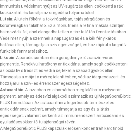
immunitást, védelmet nyújt az UV-sugárzás ellen, csökkenti a rák
kockázatát, és lassítja az öregedési folyamatokat.
Lutein
: A lutein főként a tökvirágokban, tojássárgájában és
körömvirágban található. Ez a fitonutriens a retina makula szintjén
halmozódik fel, ahol elengedhetetlen a tiszta látás fenntartásában.
Védelmet nyújt a szemnek a napsugárzás és a kék fény káros
hatásai ellen, támogatja a szív egészségét, és hozzájárul a kognitív
funkciók fenntartásához.
Likopin
: A paradicsomban és a görögdinnye rózsaszín-vörös
pigmentje. Rendkívül hatékony antioxidáns, amely segít csökkenteni
az oxidatív stresszt és védi a sejteket a szabad gyökök ellen.
Támogatja a májat a méregtelenítésben, védi az idegrendszert, és
hozzájárul a szív- és érrendszer egészségéhez.
Astaxanthin
: A lazacban és a homárban megtalálható mélyvörös
pigment, amely az édesvízi algákból származik az új MegaSporeBiotic
PLUS formulában. Az astaxanthin a legerősebb természetes
antioxidánsnak számít, amely támogatja az agy és a látás
egészségét, valamint serkenti az immunrendszert antioxidáns és
gyulladáscsökkentő tulajdonságai révén.
A MegaSporeBiotic PLUS kapszulák erősen koncentrált karotinoid