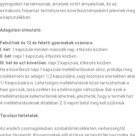
gyöngyöket tartalmaznak, amelyek sötét árnyalatúak, és az
extrakciós folyamat természetes következményeiként jelennek meg
a kapszulákban.
Adagolási útmutató:
Felnőttek és 12 év feletti gyermekek számára:
I. hét:
1 kapszula minden második nap, étkezés közben.
II. hét:
napi 1 kapszula, étkezés közben.
III. hét és azt követően:
napi 2 kapszula, étkezés közben.
Ha a következő napi 1 kapszula mellékhatásokat okoz, próbálja meg
csökkenteni az adagot 1/2 kapszulára, vagy bizonyos esetekben akár
1/4 kapszulára is. Lehetséges mellékhatások közé tartozhatnak a
hasi görcsök, laza széklet és a bélmozgás változásai. Bár ezek a
mellékhatások kellemetlenek lehetnek, jelezhetik, hogy a termék hat.
A mellékhatásoknak általában 2-3 napon belül meg kell szűnniük.
Tárolási feltételek:
Az eredeti csomagolásban, szobahőmérsékleten, nedvességtől
védve tárolandó. Kisgyermekek elől elzárva tartandó! Ne használja, ha